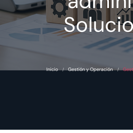
admini
Solucio
Inicio
Gestión y Operación
Gest