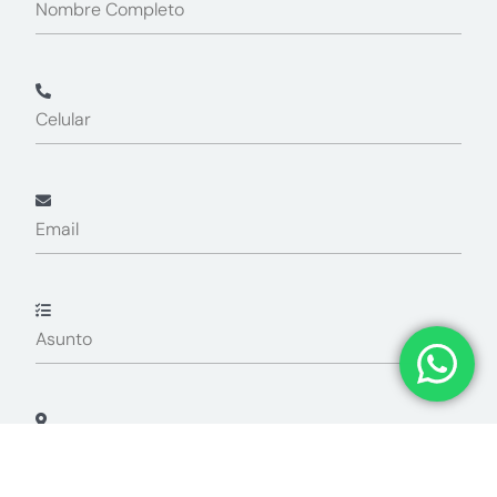
field
empty.