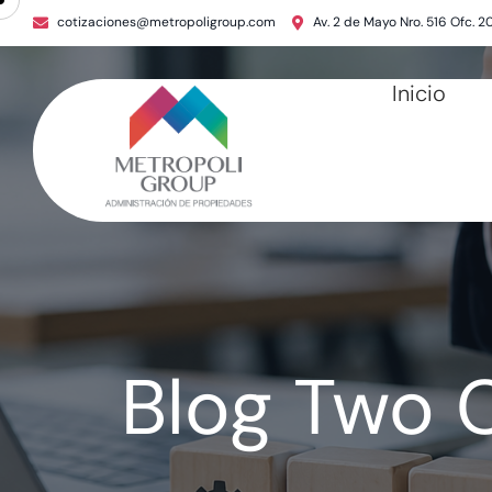
cotizaciones@metropoligroup.com
Av. 2 de Mayo Nro. 516 Ofc. 2
Inicio
Blog Two 