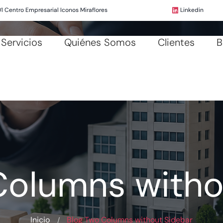
01 Centro Empresarial Iconos Miraflores
Linkedin
Servicios
Quiénes Somos
Clientes
B
Columns witho
Inicio
Blog Two Columns without Sidebar